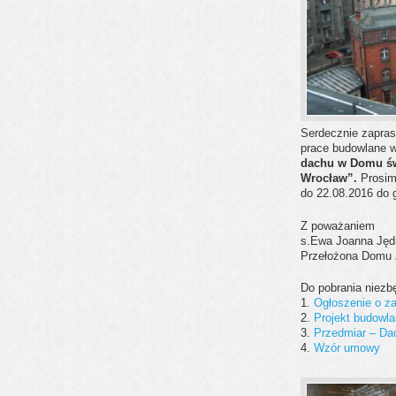
Serdecznie zapras
prace budowlane 
dachu w Domu św.
Wrocław”.
Prosim
do 22.08.2016 do 
Z poważaniem
s.Ewa Joanna Jęd
Przełożona Domu
Do pobrania niezb
1.
Ogłoszenie o z
2.
Projekt budowl
3.
Przedmiar – Da
4.
Wzór umowy