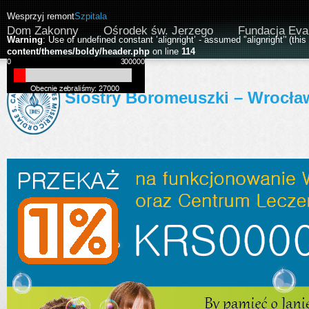
Wesprzyj remont
Szpitala
Dom Zakonny
Ośrodek św. Jerzego
Fundacja Eva
Warning
: Use of undefined constant ’alignright’ - assumed '’alignright’' (thi
content/themes/boldy/header.php
on line
114
Siostry Boromeuszki – Wrocła