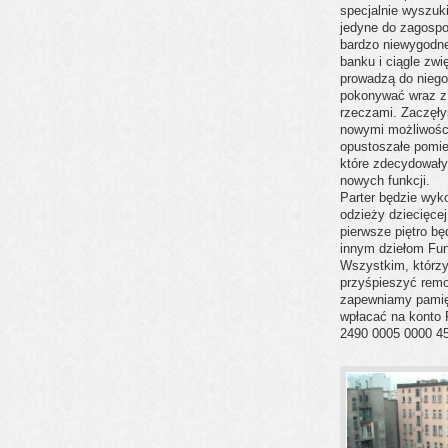
specjalnie wyszuki
jedyne do zagospo
bardzo niewygodne
banku i ciągle zwi
prowadzą do niego
pokonywać wraz z
rzeczami. Zaczęły
nowymi możliwośc
opustoszałe pomie
które zdecydował
nowych funkcji.
Parter będzie wyk
odzieży dziecięcej
pierwsze piętro bę
innym dziełom Fun
Wszystkim, którzy
przyśpieszyć remo
zapewniamy pamię
wpłacać na konto F
2490 0005 0000 4