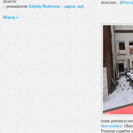
dziećmi
dzieciom…(
Więce
– prowadzenie
Szkoły Rodzenia – zapisz się!
Więcej »
nowe pomieszczen
Niemowlaka
. Obec
Powstał zupełnie s