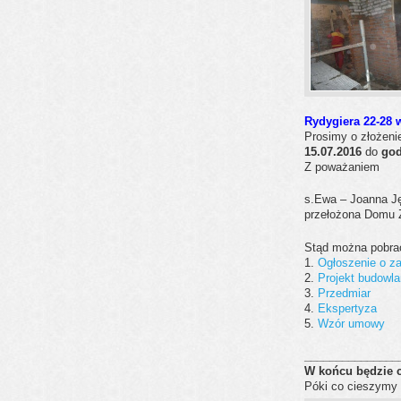
Rydygiera 22-28 
Prosimy o złożenie
15.07.2016
do
god
Z poważaniem
s.Ewa – Joanna J
przełożona Domu
Stąd można pobrać
1.
Ogłoszenie o z
2.
Projekt budowl
3.
Przedmiar
4.
Ekspertyza
5.
Wzór umowy
_______________
W końcu będzie c
Póki co cieszymy 