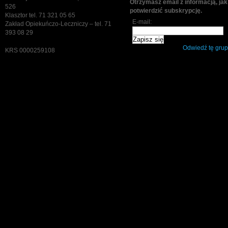
Otrzymasz email z informacją, jak
526
potwierdzić subskrypcję.
Klasztor tel. 71 321 05 65
E-mail:
Zakład Opiekuńczo-Leczniczy – tel. 71
393 08 29
Odwiedź tę gru
KRS 0000259108