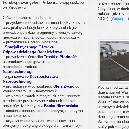
Fundacja Evangelium Vitae
ma swoją siedzibę
służbie potrzebuj
we Wrocławiu
.
Chrystusa, w duch
miłości: „idź i ty 
Główne działania Fundacji to:
10,37). (
Więcej …
)
– pozyskiwanie środków na remont odzyskanych
poszpitalnych budynków, w których obok już
prowadzonych dzieł pragniemy utworzyć szkołę
medyczną i szpital położniczo-ginekologiczny
– prowadzenie Poradni Rodzinnej
i
Specjalistycznego Ośrodka
Odpowiedzialnego Rodzicielstwa
– prowadzenie
Ośrodka
Troski o Płodność
ukierunkowanego głównie na leczenie
niepłodności metodą
Naprotechnologii
i
organizowanie
Duszpasterstwa
Naprotechnologii
– prowadzenie wrocławskiego
Okna Życia
, do
Kochani, od 11 la
którego trafiło już 5 noworodków
działa pośród Was.
– wspieranie matek z małymi dziećmi poprzez
historię razem z n
nieodpłatne przekazywanie ubranek i innych
Wielu z Was współp
artykułów dziecięcych z
Banku Niemowlaka
w różnych dziedzi
– niesienie pomocy osobom chorym, starszym i
wolontariusze, to
niepełnosprawnym
dzieli się z nami 
– organizowanie szkoleń i warsztatów, m.in
Wszystko, co ofia
oferujemy naukę angielskiego dla mam z małymi
służy potrzebując