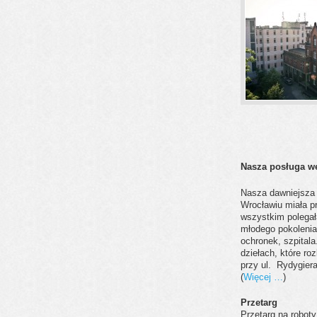
Nasza posługa w
Nasza dawniejsza 
Wrocławiu miała pr
wszystkim polegał
młodego pokolenia
ochronek, szpitala
dziełach, które ro
przy ul. Rydygiera
(
Więcej …
)
Przetarg
Przetarg na robot