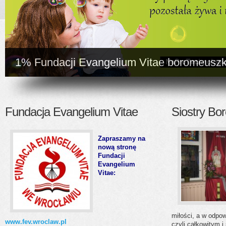
1% Fundacji Evangelium Vitae boromeuszk
Fundacja Evangelium Vitae
Siostry Bo
Zapraszamy na
nową stronę
Fundacji
Evangelium
Vitae:
miłości, a w odpow
www.fev.wroclaw.pl
czyli całkowitym 