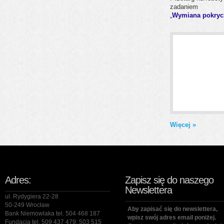
zadaniem
„
Wymiana pokryc
Więcej »
Adres:
Zapisz się do naszego
Newslettera
ul. Rydygiera 22-28
50-249 Wrocław
Aby zapisać się do newslettera,
Bank Niemowlaka tel. 504 468 187
wpisz swój adres email poniżej.
Fundacja tel. 509 437 479; 503 515